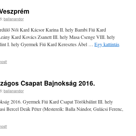
 Veszprém
ő:
ballanandor
dülő Női Kard Kácsor Karina II. hely Bambi Fiú Kard
ány Kard Kovács Zsanett III. hely Masa Csenge VIII. hely
int I. hely Gyermek Fiú Kard Keresztes Ábel …
Egy kattintás
ost!
zágos Csapat Bajnokság 2016.
ő:
ballanandor
ág 2016. Gyermek Fiú Kard Csapat Törökbálint III. hely
si Bercel Deák Péter (Mestereik: Balla Nándor, Gulácsi Ferenc,
ost!