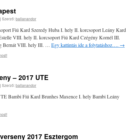
apest
|
Szerző:
ballanandor
oport Fiú Kard Szeredy Huba I. hely II. korcsoport Leány Kard
telle VIII. hely II. korcsoport Fiú Kard Czégény Kornél III.
g Bernát VIII. hely III. …
Egy kattintás ide a folytatáshoz….
→
ost!
eny – 2017 UTE
|
Szerző:
ballanandor
TE Bambi Fiú Kard Brunhes Maxence I. hely Bambi Leány
ost!
verseny 2017 Esztergom