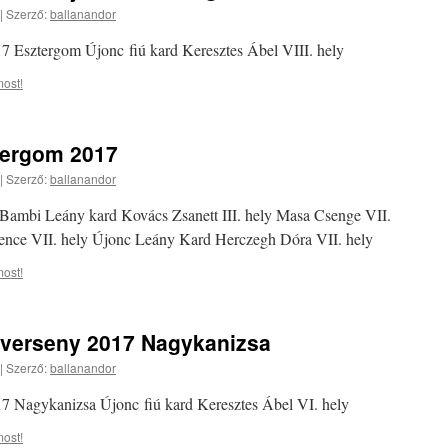
|
Szerző:
ballanandor
Esztergom Újonc fiú kard Keresztes Ábel VIII. hely
ost!
ztergom 2017
|
Szerző:
ballanandor
 Bambi Leány kard Kovács Zsanett III. hely Masa Csenge VII.
nce VII. hely Újonc Leány Kard Herczegh Dóra VII. hely
ost!
verseny 2017 Nagykanizsa
|
Szerző:
ballanandor
Nagykanizsa Újonc fiú kard Keresztes Ábel VI. hely
ost!