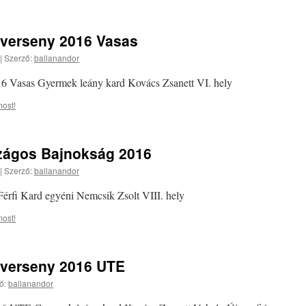
verseny 2016 Vasas
|
Szerző:
ballanandor
 Vasas Gyermek leány kard Kovács Zsanett VI. hely
ost!
szágos Bajnokság 2016
|
Szerző:
ballanandor
érfi Kard egyéni Nemcsik Zsolt VIII. hely
ost!
verseny 2016 UTE
ő:
ballanandor