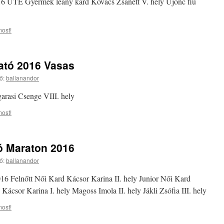
 UTE Gyermek leány kard Kovács Zsanett V. hely Újonc fiú
ost!
ató 2016 Vasas
ő:
ballanandor
arasi Csenge VIII. hely
ost!
ó Maraton 2016
ő:
ballanandor
6 Felnőtt Női Kard Kácsor Karina II. hely Junior Női Kard
Kácsor Karina I. hely Magoss Imola II. hely Jákli Zsófia III. hely
ost!