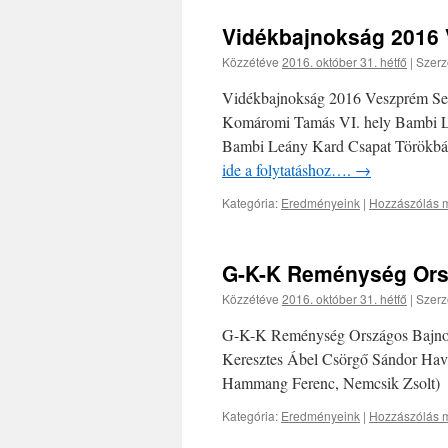
Vidékbajnokság 2016
Közzétéve
2016. október 31. hétfő
|
Szerz
Vidékbajnokság 2016 Veszprém Ser
Komáromi Tamás VI. hely Bambi Le
Bambi Leány Kard Csapat Törökbál
ide a folytatáshoz….
→
Kategória:
Eredményeink
|
Hozzászólás m
G-K-K Reménység Ors
Közzétéve
2016. október 31. hétfő
|
Szerz
G-K-K Reménység Országos Bajnoks
Keresztes Ábel Csörgő Sándor Hava
Hammang Ferenc, Nemcsik Zsolt)
Kategória:
Eredményeink
|
Hozzászólás m