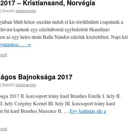
2017 – Kristiansand, Norvégia
|
Szerző:
ballanandor
iában Múlt héten szerdán indult el kis törökbálinti csapatunk a
ghívást kaptunk egy edzőtáborral egybekötött Skandináv
zen az egy hetes túrán Balla Nándor edzőnk kíséretében. Napi két
olytatáshoz….
→
ost!
szágos Bajnoksága 2017
|
Szerző:
ballanandor
ga 2017 II. korcsoport leány kard Brunhes Estelle I. hely II.
I. hely Czégény Kornél III. hely III. korcsoport leány kard
port fiú kard Brunhes Maxence II. …
Egy kattintás ide a
ost!