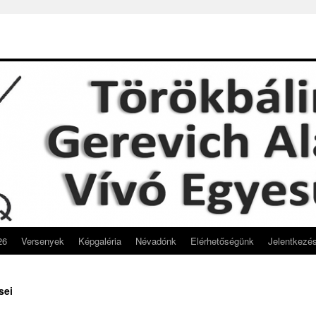
26
Versenyek
Képgaléria
Névadónk
Elérhetőségünk
Jelentkezé
sei