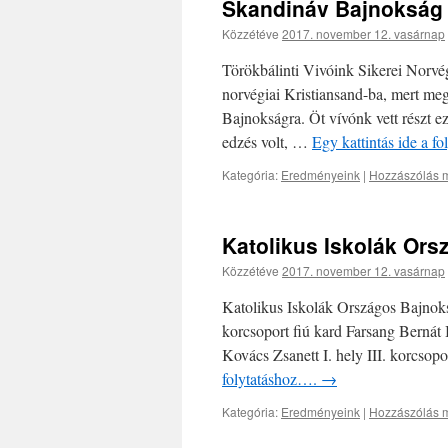
Skandináv Bajnokság 
Közzétéve
2017. november 12. vasárnap
Törökbálinti Vivóink Sikerei Norvég
norvégiai Kristiansand-ba, mert me
Bajnokságra. Öt vívónk vett részt e
edzés volt, …
Egy kattintás ide a f
Kategória:
Eredményeink
|
Hozzászólás m
Katolikus Iskolák Or
Közzétéve
2017. november 12. vasárnap
Katolikus Iskolák Országos Bajnoksá
korcsoport fiú kard Farsang Bernát I
Kovács Zsanett I. hely III. korcso
folytatáshoz….
→
Kategória:
Eredményeink
|
Hozzászólás m