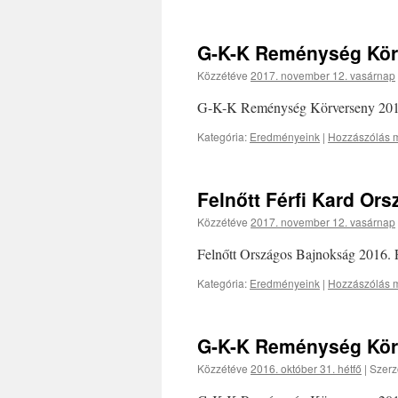
G-K-K Reménység Kör
Közzétéve
2017. november 12. vasárnap
G-K-K Reménység Körverseny 2016
Kategória:
Eredményeink
|
Hozzászólás m
Felnőtt Férfi Kard Or
Közzétéve
2017. november 12. vasárnap
Felnőtt Országos Bajnokság 2016. F
Kategória:
Eredményeink
|
Hozzászólás m
G-K-K Reménység Kör
Közzétéve
2016. október 31. hétfő
|
Szerz