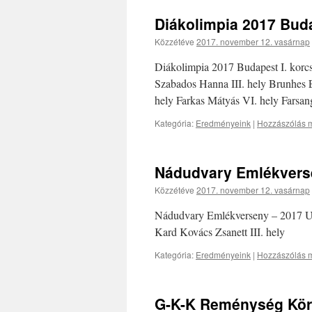
Diákolimpia 2017 Bud
Közzétéve
2017. november 12. vasárnap
Diákolimpia 2017 Budapest I. korcs
Szabados Hanna III. hely Brunhes Es
hely Farkas Mátyás VI. hely Farsan
Kategória:
Eredményeink
|
Hozzászólás m
Nádudvary Emlékvers
Közzétéve
2017. november 12. vasárnap
Nádudvary Emlékverseny – 2017 U
Kard Kovács Zsanett III. hely
Kategória:
Eredményeink
|
Hozzászólás m
G-K-K Reménység Kör