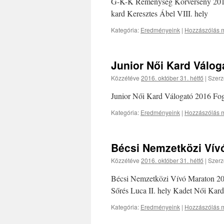
G-K-K Reménység Körverseny 2016
kard Keresztes Ábel VIII. hely
Kategória:
Eredményeink
|
Hozzászólás m
Junior Női Kard Válog
Közzétéve
2016. október 31. hétfő
|
Szerz
Junior Női Kard Válogató 2016 Fog
Kategória:
Eredményeink
|
Hozzászólás m
Bécsi Nemzetközi Vív
Közzétéve
2016. október 31. hétfő
|
Szerz
Bécsi Nemzetközi Vívó Maraton 201
Sőrés Luca II. hely Kadet Női Kard 
Kategória:
Eredményeink
|
Hozzászólás m