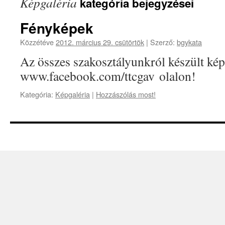
Képgaléria
kategória bejegyzései
Fényképek
Közzétéve
2012. március 29. csütörtök
|
Szerző:
bgykata
Az összes szakosztályunkról készült ké
www.facebook.com/ttcgav olalon!
Kategória:
Képgaléria
|
Hozzászólás most!