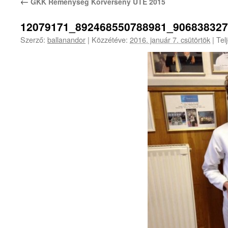
←
GKK Reménység Körverseny UTE 2015
12079171_892468550788981_90683832
Szerző:
ballanandor
|
Közzétéve:
2016. január 7. csütörtök
|
Tel