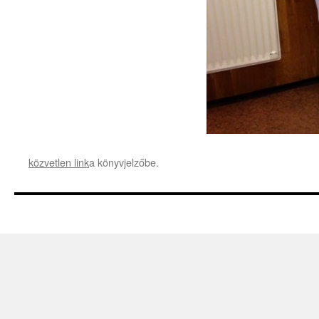
közvetlen link
a könyvjelzőbe.