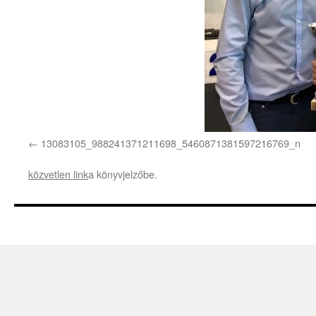
13083105_988241371211698_5460871381597216769_n
közvetlen link
a könyvjelzőbe.