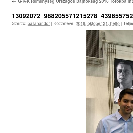
←
G-K-K Reménység Országos Bajnokság 2016 Törökbálint
13092072_988205571215278_43965575
Szerző:
ballanandor
|
Közzétéve:
2016. október 31. hétfő
|
Telje