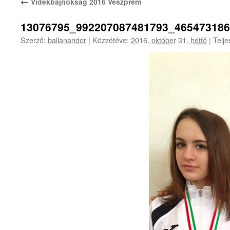
←
Vidékbajnokság 2016 Veszprém
13076795_992207087481793_46547318
Szerző:
ballanandor
|
Közzétéve:
2016. október 31. hétfő
|
Telje