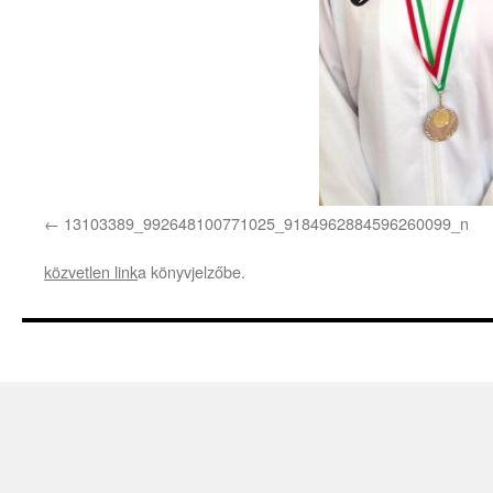
13103389_992648100771025_9184962884596260099_n
közvetlen link
a könyvjelzőbe.