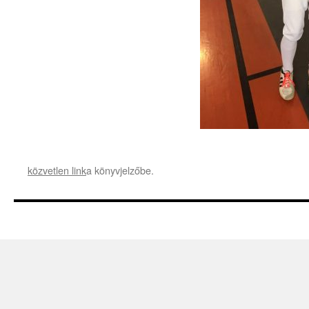
közvetlen link
a könyvjelzőbe.