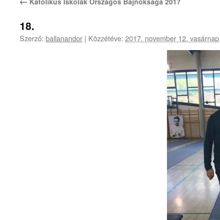
←
Katolikus Iskolák Országos Bajnoksága 2017
18.
Szerző:
ballanandor
|
Közzétéve:
2017. november 12. vasárnap