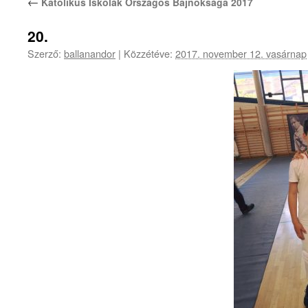
←
Katolikus Iskolák Országos Bajnoksága 2017
20.
Szerző:
ballanandor
|
Közzétéve:
2017. november 12. vasárnap