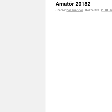
Amatőr 20182
Szerző:
ballanandor
|
Közzétéve:
2018. a