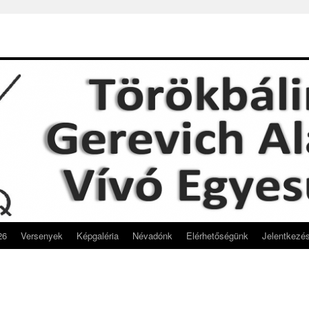
26
Versenyek
Képgaléria
Névadónk
Elérhetőségünk
Jelentkezé