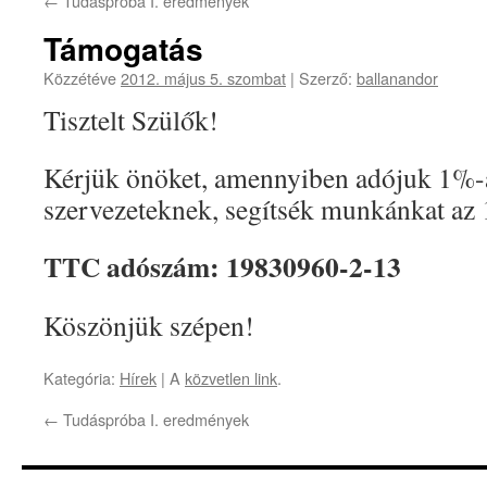
←
Tudáspróba I. eredmények
Támogatás
Közzétéve
2012. május 5. szombat
|
Szerző:
ballanandor
Tisztelt Szülők!
Kérjük önöket, amennyiben adójuk 1%-á
szervezeteknek, segítsék munkánkat az 
TTC adószám: 19830960-2-13
Köszönjük szépen!
Kategória:
Hírek
| A
közvetlen link
.
←
Tudáspróba I. eredmények