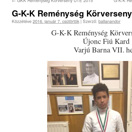
←
GKK Reménység Körverseny UTE 2015
G-K-K Re
G-K-K Reménység Körverseny
Közzétéve
2016. január 7. csütörtök
|
Szerző:
ballanandor
G-K-K Reménység Körver
Újonc Fiú Kard
Varjú Barna VII. h