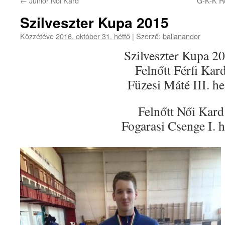
←
Junior Női Kard
G-K-K R
Szilveszter Kupa 2015
Közzétéve
2016. október 31. hétfő
|
Szerző:
ballanandor
Szilveszter Kupa 2
Felnőtt Férfi Kar
Füzesi Máté III. he
Felnőtt Női Kard
Fogarasi Csenge I. h