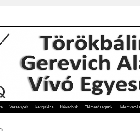
26
Versenyek
Képgaléria
Névadónk
Elérhetőségünk
Jelentkezé
ém