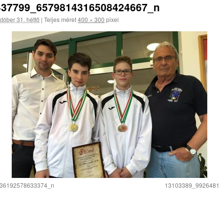
437799_6579814316508424667_n
tóber 31. hétfő
|
Teljes méret
400 × 300
pixel
36192578633374_n
13103389_992648