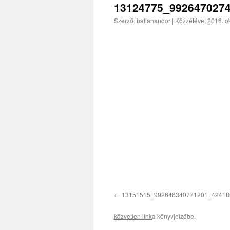
13124775_992647027
Szerző:
ballanandor
|
Közzétéve:
2016. ok
13151515_992646340771201_42418
közvetlen link
a könyvjelzőbe.