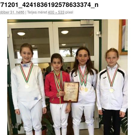
771201_4241836192578633374_n
tóber 31. hétfő
|
Teljes méret
400 × 533
pixel