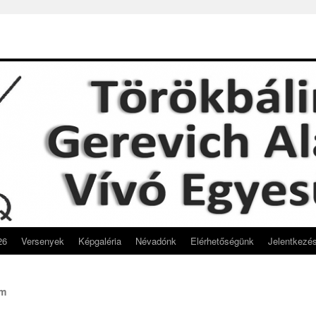
26
Versenyek
Képgaléria
Névadónk
Elérhetőségünk
Jelentkezé
ém