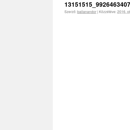
13151515_992646340
Szerző:
ballanandor
|
Közzétéve:
2016. ok