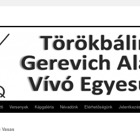
26
Versenyek
Képgaléria
Névadónk
Elérhetőségünk
Jelentkezé
6 Vasas