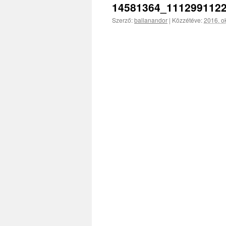
14581364_111299112
Szerző:
ballanandor
|
Közzétéve:
2016. ok