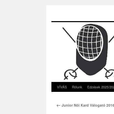
VÍVÁS
Rólunk
Edzések 2025/20
Kilépés
a
←
Junior Női Kard Válogató 201
tartalomba