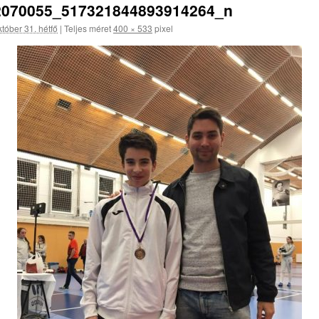
2070055_517321844893914264_n
tóber 31. hétfő
|
Teljes méret
400 × 533
pixel