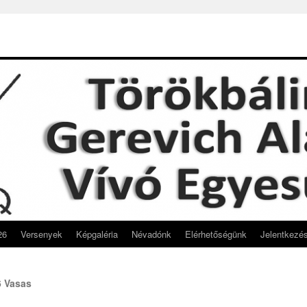
26
Versenyek
Képgaléria
Névadónk
Elérhetőségünk
Jelentkezé
6 Vasas