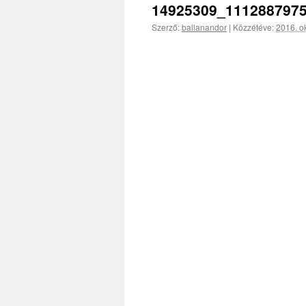
14925309_111288797
Szerző:
ballanandor
|
Közzétéve:
2016. ok