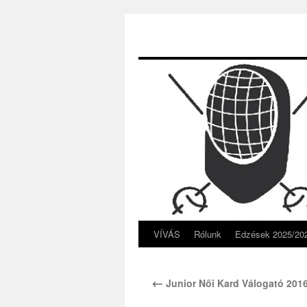
VÍVÁS
Rólunk
Edzések 2025/20
Kilépés
a
←
Junior Női Kard Válogató 201
tartalomba