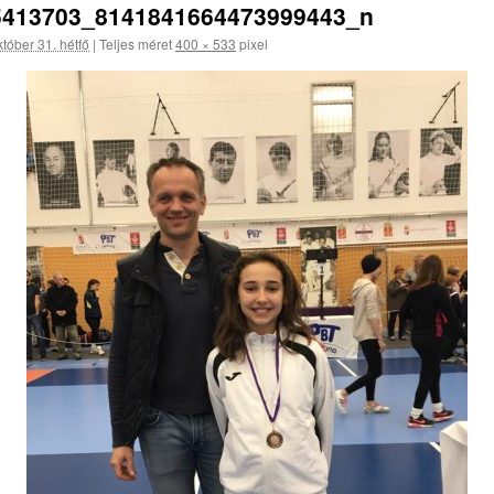
5413703_8141841664473999443_n
tóber 31. hétfő
|
Teljes méret
400 × 533
pixel