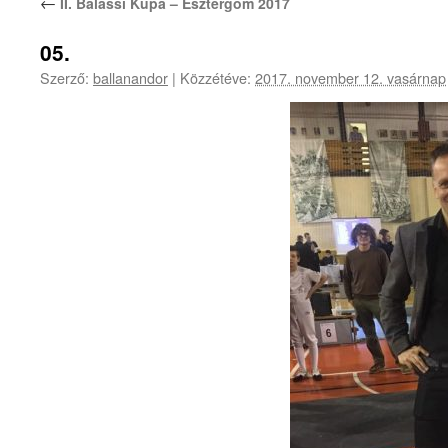
←
II. Balassi Kupa – Esztergom 2017
05.
Szerző:
ballanandor
|
Közzétéve:
2017. november 12. vasárnap