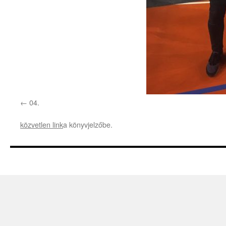
04.
közvetlen link
a könyvjelzőbe.