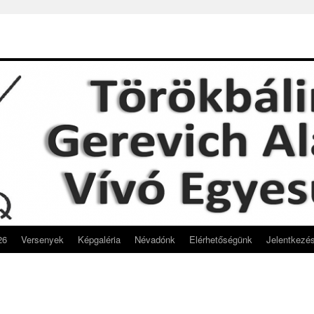
26
Versenyek
Képgaléria
Névadónk
Elérhetőségünk
Jelentkezé