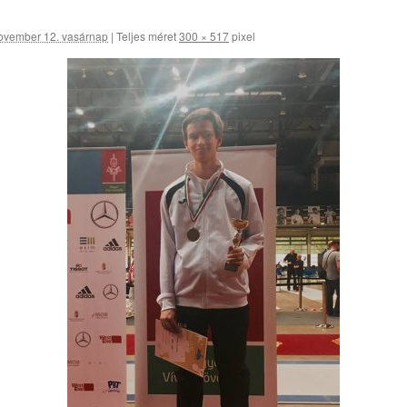
ovember 12. vasárnap
|
Teljes méret
300 × 517
pixel