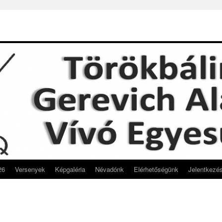
26
Versenyek
Képgaléria
Névadónk
Elérhetőségünk
Jelentkezé