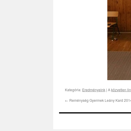
Kategória:
Eredményeink
| A
közvetlen li
←
Reménység Gyermek Leány Kard 201