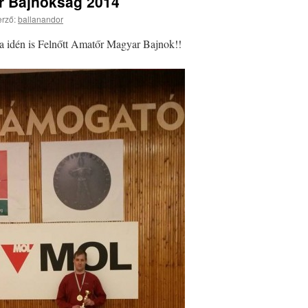
r Bajnokság 2014
rző:
ballanandor
 idén is Felnőtt Amatőr Magyar Bajnok!!