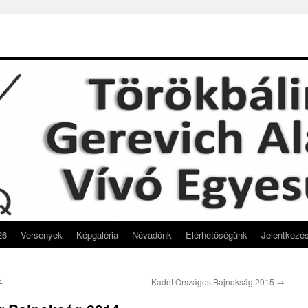
26
Versenyek
Képgaléria
Névadónk
Elérhetőségünk
Jelentkezé
4
Kadet Országos Bajnokság 2015
→