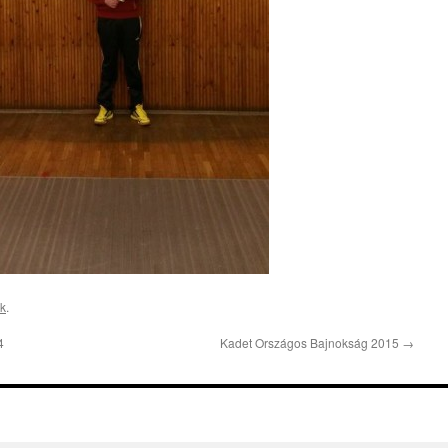
nk
.
4
Kadet Országos Bajnokság 2015
→