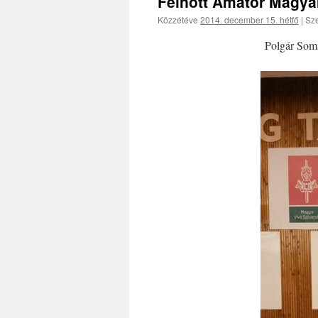
Felnőtt Amatőr Magya
Közzétéve
2014. december 15. hétfő
|
Sze
Polgár Soma