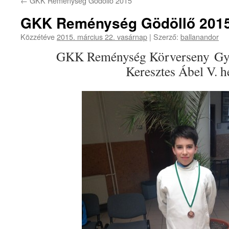
←
GKK Reménység Gödöllő 2015
GKK Reménység Gödöllő 201
Közzétéve
2015. március 22. vasárnap
|
Szerző:
ballanandor
GKK Reménység Körverseny Gy
Keresztes Ábel V. h