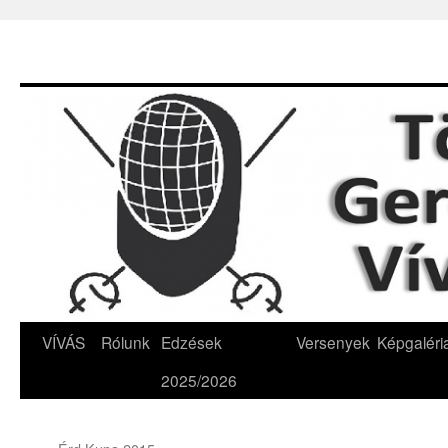
VÍVÁS
Rólunk
Edzések
Versenyek
Képgaléri
Kilépés
2025/2026
a
tartalomba